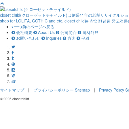
closet child(クローゼットチャイルド)は創業41年の老舗リサイクル
shop for LOLITA, GOTHIC and etc.
closet child는 창업31년된 중고
一つ前のページへ戻る
会社概要
About Us
公司简介
회사개요
お問い合わせ
Inquiries
咨询
문의
サイトマップ
|
プライバシーポリシー
Sitemap
|
Privacy Policy
S
© 2026 closetchild