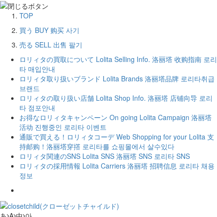
TOP
買う
BUY
购买
사기
売る
SELL
出售
팔기
ロリィタの買取について
Lolita Selling Info.
洛丽塔 收购指南
로리
타 매입안내
ロリィタ取り扱いブランド
Lolita Brands
洛丽塔品牌
로리타취급
브랜드
ロリィタの取り扱い店舗
Lolita Shop Info.
洛丽塔 店铺向导
로리
타 점포안내
お得なロリィタキャンペーン
On going Lolita Campaign
洛丽塔
活动
진행중인 로리타 이벤트
通販で買える！ロリィタコーデ
Web Shopping for your Lolita
支
持邮购！洛丽塔穿撘
로리타를 쇼핑몰에서 살수있다
ロリィタ関連のSNS
Lolita SNS
洛丽塔 SNS
로리타 SNS
ロリィタの採用情報
Lolita Carriers
洛丽塔 招聘信息
로리타 채용
정보
あ
A
中
아