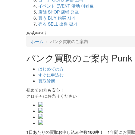
イベント
EVENT
活动
이벤트
店舗
SHOP
店铺
점포
買う
BUY
购买
사기
売る
SELL
出售
팔기
あ
A
中
아
ホーム
パンク買取のご案内
パンク買取のご案内
Punk 
はじめての方
すぐに申込む
買取診断
初めての方も安心！
クロチャにお売りください！
1日あたりの買取お申し込み件数
100件！
1年間にお買取