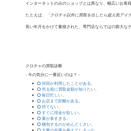
インターネットのみのショップとは異なり、幅広いお客
たとえば、
「クロチャ以外に買取を出したら超人気アイ
長い年月をかけて蓄積された、専門店ならではの膨大な
クロチャの買取診断
- 今の気分に一番近いのは？ -
何回か利用したことがある。
売る前に買取金額が知りたい。
毎日忙しい。
お店まで距離がある。
待てない。
すぐに現金が欲しい。
量が多すぎる。
梱包するのがめんどくさい。
大量の在庫を抱えてしまった。