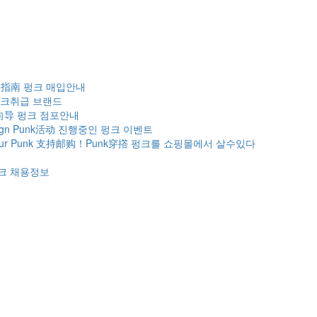
购指南
펑크 매입안내
크취급 브랜드
向导
펑크 점포안내
gn
Punk活动
진행중인 펑크 이벤트
ur Punk
支持邮购！Punk穿撘
펑크를 쇼핑몰에서 살수있다
크 채용정보