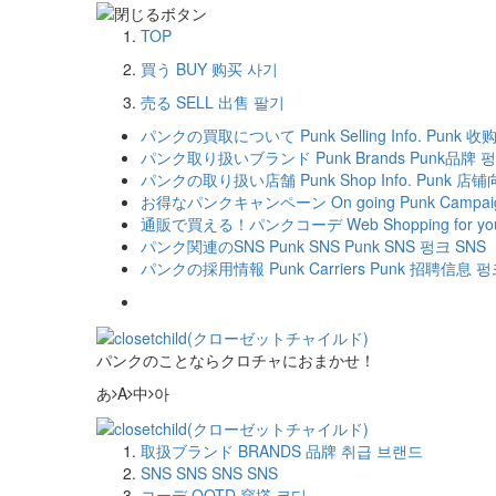
TOP
買う
BUY
购买
사기
売る
SELL
出售
팔기
パンクの買取について
Punk Selling Info.
Punk 收
パンク取り扱いブランド
Punk Brands
Punk品牌
펑
パンクの取り扱い店舗
Punk Shop Info.
Punk 店铺
お得なパンクキャンペーン
On going Punk Campai
通販で買える！パンクコーデ
Web Shopping for yo
パンク関連のSNS
Punk SNS
Punk SNS
펑크 SNS
パンクの採用情報
Punk Carriers
Punk 招聘信息
펑
パンクのことならクロチャにおまかせ！
あ
A
中
아
取扱ブランド
BRANDS
品牌
취급 브랜드
SNS
SNS
SNS
SNS
コーデ
OOTD
穿撘
코디