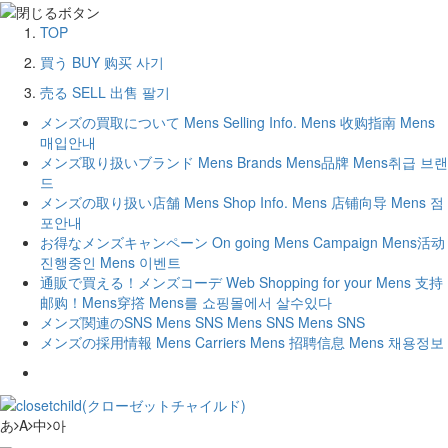
TOP
買う
BUY
购买
사기
売る
SELL
出售
팔기
メンズの買取について
Mens Selling Info.
Mens 收购指南
Mens
매입안내
メンズ取り扱いブランド
Mens Brands
Mens品牌
Mens취급 브랜
드
メンズの取り扱い店舗
Mens Shop Info.
Mens 店铺向导
Mens 점
포안내
お得なメンズキャンペーン
On going Mens Campaign
Mens活动
진행중인 Mens 이벤트
通販で買える！メンズコーデ
Web Shopping for your Mens
支持
邮购！Mens穿撘
Mens를 쇼핑몰에서 살수있다
メンズ関連のSNS
Mens SNS
Mens SNS
Mens SNS
メンズの採用情報
Mens Carriers
Mens 招聘信息
Mens 채용정보
あ
A
中
아