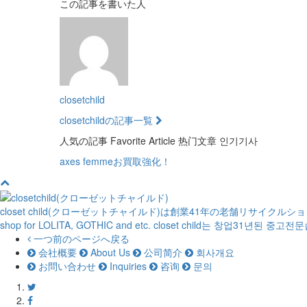
この記事を書いた人
closetchild
closetchildの記事一覧
人気の記事
Favorite Article
热门文章
인기기사
axes femmeお買取強化！
closet child(クローゼットチャイルド)は創業41年の老舗リサイクル
shop for LOLITA, GOTHIC and etc.
closet child는 창업31년된 중고
一つ前のページへ戻る
会社概要
About Us
公司简介
회사개요
お問い合わせ
Inquiries
咨询
문의