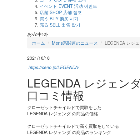
イベント
EVENT
活动
이벤트
店舗
SHOP
店铺
점포
買う
BUY
购买
사기
売る
SELL
出售
팔기
あ
A
中
아
ホーム
Mens系関連のニュース
LEGENDA 
2021/10/18
https://ceno.jp/LEGENDA/
LEGENDA レジェ
口コミ情報
クローゼットチャイルドで買取をした
LEGENDA レジェンダ の商品の価格
クローゼットチャイルドで高く買取をしている
LEGENDA レジェンダ の商品のランキング