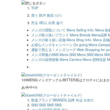
TOP
買う
BUY
购买
사기
売る
SELL
出售
팔기
メンズの買取について
Mens Selling Info.
Mens 
メンズ取り扱いブランド
Mens Brands
Mens品牌
メンズの取り扱い店舗
Mens Shop Info.
Mens 店
お得なメンズキャンペーン
On going Mens Campa
通販で買える！メンズコーデ
Web Shopping for y
メンズ関連のSNS
Mens SNS
Mens SNS
Mens SN
メンズの採用情報
Mens Carriers
Mens 招聘信息
M
109MENS/メンズナックル/BITTER系はクロチャにおま
あ
A
中
아
取扱ブランド
BRANDS
品牌
취급 브랜드
SNS
SNS
SNS
SNS
コーデ
OOTD
穿撘
코디