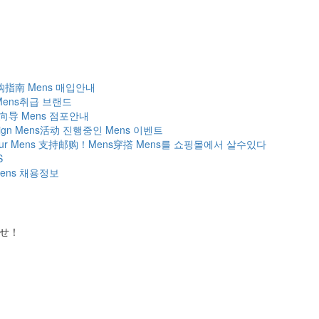
收购指南
Mens 매입안내
Mens취급 브랜드
铺向导
Mens 점포안내
ign
Mens活动
진행중인 Mens 이벤트
our Mens
支持邮购！Mens穿撘
Mens를 쇼핑몰에서 살수있다
S
ens 채용정보
かせ！