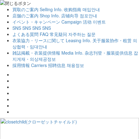
買取のご案内
Selling Info.
收购指南
매입안내
店舗のご案内
Shop Info.
店铺向导
점포안내
イベント・キャンペーン
Campaign
活动
이벤트
SNS
SNS
SNS
SNS
よくある質問
FAQ
常见疑问
자주하는 질문
衣装協力・リースに関して
Leasing Info.
关于服装协作・租赁
의
상협력・임대안내
雑誌掲載・衣装提供情報
Media Info.
杂志刊登・服装提供信息
잡
지게재・의상제공정보
採用情報
Carriers
招聘信息
채용정보