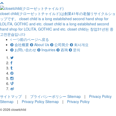
closet child(クローゼットチャイルド)は創業41年の老舗リサイクルショ
ップです。
closet child is a long established second hand shop for
LOLITA, GOTHIC and etc.
closet child is a long established second
hand shop for LOLITA, GOTHIC and etc.
closet child는 창업31년된 중
고전문숍입니다
一つ前のページへ戻る
会社概要
About Us
公司简介
회사개요
お問い合わせ
Inquiries
咨询
문의
サイトマップ
|
プライバシーポリシー
Sitemap
|
Privacy Policy
Sitemap
|
Privacy Policy
Sitemap
|
Privacy Policy
© 2026 closetchild