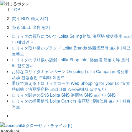
TOP
買う
BUY
购买
사기
売る
SELL
出售
팔기
ロリィタの買取について
Lolita Selling Info.
洛丽塔 收购指南
로리
타 매입안내
ロリィタ取り扱いブランド
Lolita Brands
洛丽塔品牌
로리타취급
브랜드
ロリィタの取り扱い店舗
Lolita Shop Info.
洛丽塔 店铺向导
로리
타 점포안내
お得なロリィタキャンペーン
On going Lolita Campaign
洛丽塔
活动
진행중인 로리타 이벤트
通販で買える！ロリィタコーデ
Web Shopping for your Lolita
支
持邮购！洛丽塔穿撘
로리타를 쇼핑몰에서 살수있다
ロリィタ関連のSNS
Lolita SNS
洛丽塔 SNS
로리타 SNS
ロリィタの採用情報
Lolita Carriers
洛丽塔 招聘信息
로리타 채용
정보
あ
A
中
아