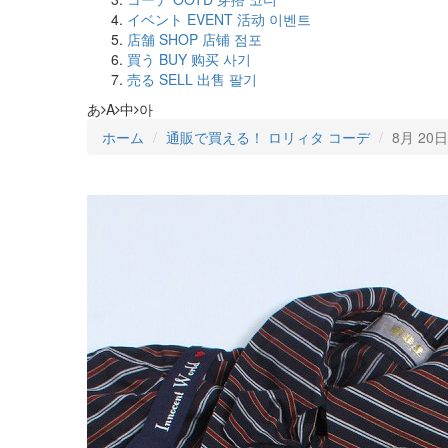
イベント
EVENT
活动
이벤트
店舗
SHOP
店铺
점포
買う
BUY
购买
사기
売る
SELL
出售
팔기
あ
A
中
아
ホーム
通販で買える！ ロリィタ コーデ
8月 20日 