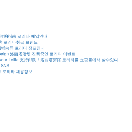
 收购指南
로리타 매입안내
牌
로리타취급 브랜드
店铺向导
로리타 점포안내
paign
洛丽塔活动
진행중인 로리타 이벤트
our Lolita
支持邮购！洛丽塔穿撘
로리타를 쇼핑몰에서 살수있다
SNS
息
로리타 채용정보