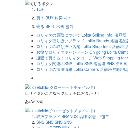
TOP
買う
BUY
购买
사기
売る
SELL
出售
팔기
ロリィタの買取について
Lolita Selling Info.
洛丽塔
ロリィタ取り扱いブランド
Lolita Brands
洛丽塔品
ロリィタの取り扱い店舗
Lolita Shop Info.
洛丽塔 
お得なロリィタキャンペーン
On going Lolita Cam
通販で買える！ロリィタコーデ
Web Shopping for y
ロリィタ関連のSNS
Lolita SNS
洛丽塔 SNS
로리타 
ロリィタの採用情報
Lolita Carriers
洛丽塔 招聘信
ロリィタのことならクロチャにおまかせ！
あ
A
中
아
取扱ブランド
BRANDS
品牌
취급 브랜드
SNS
SNS
SNS
SNS
コーデ
OOTD
穿撘
코디