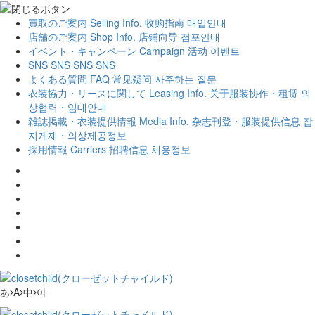
買取のご案内
Selling Info.
收购指南
매입안내
店舗のご案内
Shop Info.
店铺向导
점포안내
イベント・キャンペーン
Campaign
活动
이벤트
SNS
SNS
SNS
SNS
よくある質問
FAQ
常见疑问
자주하는 질문
衣装協力・リースに関して
Leasing Info.
关于服装协作・租赁
의
상협력・임대안내
雑誌掲載・衣装提供情報
Media Info.
杂志刊登・服装提供信息
잡
지게재・의상제공정보
採用情報
Carriers
招聘信息
채용정보
あ
A
中
아