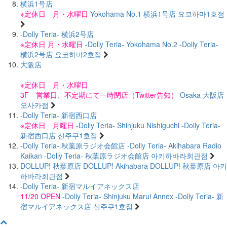
横浜1号店
※定休日 月・水曜日
Yokohama No.1
横浜1号店
요코하마1호점
-Dolly Teria- 横浜2号店
※定休日 月・水曜日
-Dolly Teria- Yokohama No.2
-Dolly Teria-
横浜2号店
요코하마2호점
大阪店
※定休日 月・水曜日
3F 営業日、不定期にて一時閉店（Twitter告知）
Osaka
大阪店
오사카점
-Dolly Teria- 新宿西口店
※定休日 月曜日
-Dolly Teria- Shinjuku Nishiguchi
-Dolly Teria-
新宿西口店
신주쿠1호점
-Dolly Teria- 秋葉原ラジオ会館店
-Dolly Teria- Akihabara Radio
Kaikan
-Dolly Teria- 秋葉原ラジオ会館店
아키하바라회관점
DOLLUP! 秋葉原店
DOLLUP! Akihabara
DOLLUP! 秋葉原店
아키
하바라회관점
-Dolly Teria- 新宿マルイアネックス店
11/20 OPEN
-Dolly Teria- Shinjuku Marui Annex
-Dolly Teria- 新
宿マルイアネックス店
신주쿠1호점