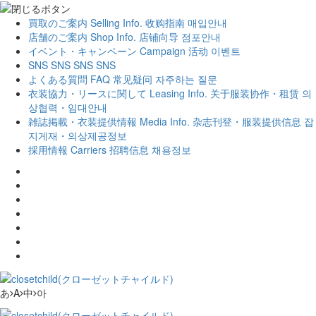
買取のご案内
Selling Info.
收购指南
매입안내
店舗のご案内
Shop Info.
店铺向导
점포안내
イベント・キャンペーン
Campaign
活动
이벤트
SNS
SNS
SNS
SNS
よくある質問
FAQ
常见疑问
자주하는 질문
衣装協力・リースに関して
Leasing Info.
关于服装协作・租赁
의
상협력・임대안내
雑誌掲載・衣装提供情報
Media Info.
杂志刊登・服装提供信息
잡
지게재・의상제공정보
採用情報
Carriers
招聘信息
채용정보
あ
A
中
아