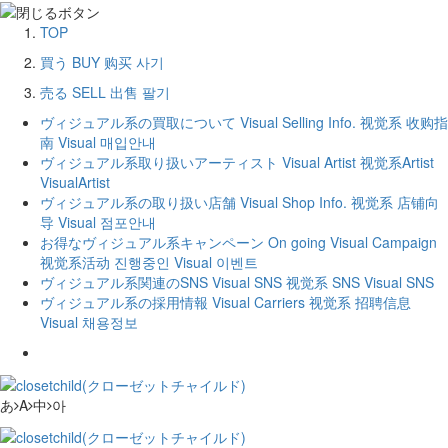
TOP
買う
BUY
购买
사기
売る
SELL
出售
팔기
ヴィジュアル系の買取について
Visual Selling Info.
视觉系 收购指
南
Visual 매입안내
ヴィジュアル系取り扱いアーティスト
Visual Artist
视觉系Artist
VisualArtist
ヴィジュアル系の取り扱い店舗
Visual Shop Info.
视觉系 店铺向
导
Visual 점포안내
お得なヴィジュアル系キャンペーン
On going Visual Campaign
视觉系活动
진행중인 Visual 이벤트
ヴィジュアル系関連のSNS
Visual SNS
视觉系 SNS
Visual SNS
ヴィジュアル系の採用情報
Visual Carriers
视觉系 招聘信息
Visual 채용정보
あ
A
中
아