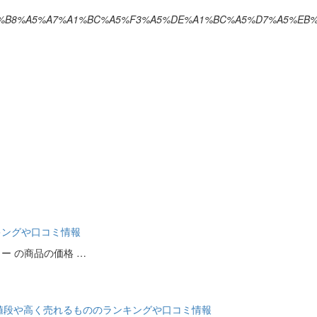
ple%28%A5%B8%A5%A7%A1%BC%A5%F3%A5%DE%A1%BC%A5%D7%A5%EB
キングや口コミ情報
ー の商品の価格 …
 の買取の値段や高く売れるもののランキングや口コミ情報