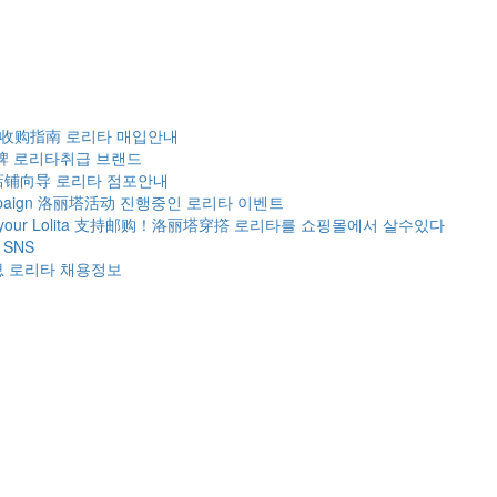
 收购指南
로리타 매입안내
牌
로리타취급 브랜드
店铺向导
로리타 점포안내
paign
洛丽塔活动
진행중인 로리타 이벤트
our Lolita
支持邮购！洛丽塔穿撘
로리타를 쇼핑몰에서 살수있다
SNS
息
로리타 채용정보