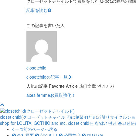
クローゼットチャイルドで買取をした Q-pot.の商品の価
記事を読む
この記事を書いた人
closetchild
closetchildの記事一覧
人気の記事
Favorite Article
热门文章
인기기사
axes femmeお買取強化！
closet child(クローゼットチャイルド)は創業41年の老舗リサイクル
shop for LOLITA, GOTHIC and etc.
closet child는 창업31년된 중고
一つ前のページへ戻る
会社概要
About Us
公司简介
회사개요