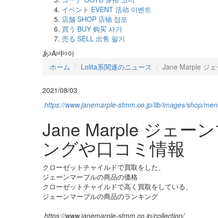
イベント
EVENT
活动
이벤트
店舗
SHOP
店铺
점포
買う
BUY
购买
사기
売る
SELL
出售
팔기
あ
A
中
아
ホーム
Lolita系関連のニュース
Jane Marp
2021/08/03
https://www.janemarple-stmm.co.jp/lib/images/shop/m
Jane Marple
ングや口コミ情報
クローゼットチャイルドで買取をした、
ジェーンマープルの商品の価格
クローゼットチャイルドで高く買取をしている、
ジェーンマープルの商品のランキング
https://www.janemarple-stmm.co.jp/collection/