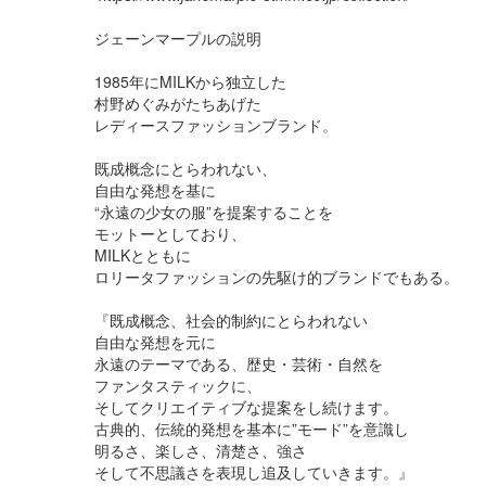
ジェーンマープルの説明
1985年にMILKから独立した
村野めぐみがたちあげた
レディースファッションブランド。
既成概念にとらわれない、
自由な発想を基に
“永遠の少女の服”を提案することを
モットーとしており、
MILKとともに
ロリータファッションの先駆け的ブランドでもある。
『既成概念、社会的制約にとらわれない
自由な発想を元に
永遠のテーマである、歴史・芸術・自然を
ファンタスティックに、
そしてクリエイティブな提案をし続けます。
古典的、伝統的発想を基本に”モード”を意識し
明るさ、楽しさ、清楚さ、強さ
そして不思議さを表現し追及していきます。』