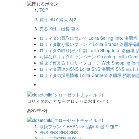
TOP
買う
BUY
购买
사기
売る
SELL
出售
팔기
ロリィタの買取について
Lolita Selling Info.
洛丽塔
ロリィタ取り扱いブランド
Lolita Brands
洛丽塔品
ロリィタの取り扱い店舗
Lolita Shop Info.
洛丽塔 
お得なロリィタキャンペーン
On going Lolita Cam
通販で買える！ロリィタコーデ
Web Shopping for y
ロリィタ関連のSNS
Lolita SNS
洛丽塔 SNS
로리타 
ロリィタの採用情報
Lolita Carriers
洛丽塔 招聘信
ロリィタのことならクロチャにおまかせ！
あ
A
中
아
取扱ブランド
BRANDS
品牌
취급 브랜드
SNS
SNS
SNS
SNS
コーデ
OOTD
穿撘
코디