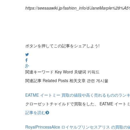
https://seesaawiki.jp/fashion_info/d/JaneMar
ボタンを押してこの記事をシェアしよう!
関連キーワード
Key Word
关键词
키워드
関連記事
Related Posts
相关文章
관련 게시물
EATME イートミー 買取の値段や高く売れるもののラン
クローゼットチャイルドで買取をした、 EATME イートミ
記事を読む
RoyalPrincessAlice ロイヤルプリンセスアリス