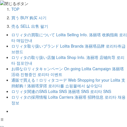
TOP
買う
BUY
购买
사기
売る
SELL
出售
팔기
ロリィタの買取について
Lolita Selling Info.
洛丽塔 收购指南
로리
타 매입안내
ロリィタ取り扱いブランド
Lolita Brands
洛丽塔品牌
로리타취급
브랜드
ロリィタの取り扱い店舗
Lolita Shop Info.
洛丽塔 店铺向导
로리
타 점포안내
お得なロリィタキャンペーン
On going Lolita Campaign
洛丽塔
活动
진행중인 로리타 이벤트
通販で買える！ロリィタコーデ
Web Shopping for your Lolita
支
持邮购！洛丽塔穿撘
로리타를 쇼핑몰에서 살수있다
ロリィタ関連のSNS
Lolita SNS
洛丽塔 SNS
로리타 SNS
ロリィタの採用情報
Lolita Carriers
洛丽塔 招聘信息
로리타 채용
정보