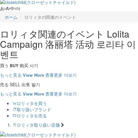
あ
A
中
아
ホーム
ロリィタの関連のイベント
ロリィタ関連のイベント
Lolita
Campaign
洛丽塔 活动
로리타 이
벤트
買う
购买
사기
BUY
もっと見る
查看更多
더보기
View More
売る
SELL
出售
팔기
もっと見る
查看更多
더보기
View More
ロリィタを買う
取り扱いブランド
ロリィタを売る
ロリィタ取り扱い店舗