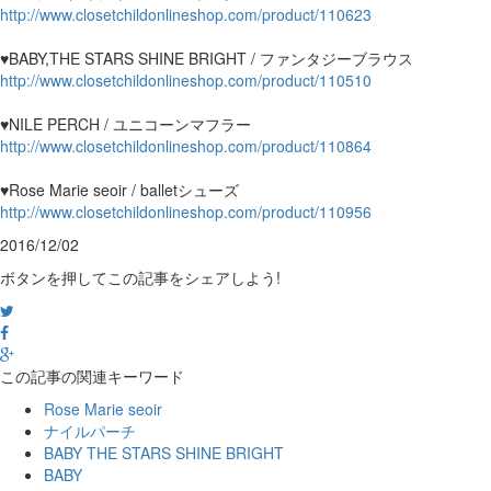
http://www.closetchildonlineshop.com/product/110623
♥BABY,THE STARS SHINE BRIGHT / ファンタジーブラウス
http://www.closetchildonlineshop.com/product/110510
♥NILE PERCH / ユニコーンマフラー
http://www.closetchildonlineshop.com/product/110864
♥Rose Marie seoir / balletシューズ
http://www.closetchildonlineshop.com/product/110956
2016/12/02
ボタンを押してこの記事をシェアしよう!
この記事の関連キーワード
Rose Marie seoir
ナイルパーチ
BABY THE STARS SHINE BRIGHT
BABY