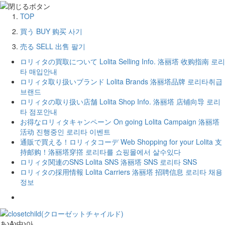
TOP
買う
BUY
购买
사기
売る
SELL
出售
팔기
ロリィタの買取について
Lolita Selling Info.
洛丽塔 收购指南
로리
타 매입안내
ロリィタ取り扱いブランド
Lolita Brands
洛丽塔品牌
로리타취급
브랜드
ロリィタの取り扱い店舗
Lolita Shop Info.
洛丽塔 店铺向导
로리
타 점포안내
お得なロリィタキャンペーン
On going Lolita Campaign
洛丽塔
活动
진행중인 로리타 이벤트
通販で買える！ロリィタコーデ
Web Shopping for your Lolita
支
持邮购！洛丽塔穿撘
로리타를 쇼핑몰에서 살수있다
ロリィタ関連のSNS
Lolita SNS
洛丽塔 SNS
로리타 SNS
ロリィタの採用情報
Lolita Carriers
洛丽塔 招聘信息
로리타 채용
정보
あ
A
中
아