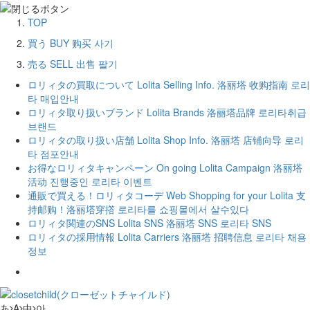
TOP
買う
BUY
购买
사기
売る
SELL
出售
팔기
ロリィタの買取について
Lolita Selling Info.
洛丽塔 收购指南
로리
타 매입안내
ロリィタ取り扱いブランド
Lolita Brands
洛丽塔品牌
로리타취급
브랜드
ロリィタの取り扱い店舗
Lolita Shop Info.
洛丽塔 店铺向导
로리
타 점포안내
お得なロリィタキャンペーン
On going Lolita Campaign
洛丽塔
活动
진행중인 로리타 이벤트
通販で買える！ロリィタコーデ
Web Shopping for your Lolita
支
持邮购！洛丽塔穿撘
로리타를 쇼핑몰에서 살수있다
ロリィタ関連のSNS
Lolita SNS
洛丽塔 SNS
로리타 SNS
ロリィタの採用情報
Lolita Carriers
洛丽塔 招聘信息
로리타 채용
정보
あ
A
中
아