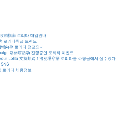
 收购指南
로리타 매입안내
牌
로리타취급 브랜드
店铺向导
로리타 점포안내
paign
洛丽塔活动
진행중인 로리타 이벤트
our Lolita
支持邮购！洛丽塔穿撘
로리타를 쇼핑몰에서 살수있다
SNS
息
로리타 채용정보