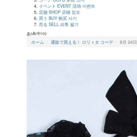
イベント
EVENT
活动
이벤트
店舗
SHOP
店铺
점포
買う
BUY
购买
사기
売る
SELL
出售
팔기
あ
A
中
아
ホーム
通販で買える！ ロリィタ コーデ
8月 24日 