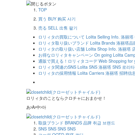
TOP
買う
BUY
购买
사기
売る
SELL
出售
팔기
ロリィタの買取について
Lolita Selling Info.
洛丽塔
ロリィタ取り扱いブランド
Lolita Brands
洛丽塔品
ロリィタの取り扱い店舗
Lolita Shop Info.
洛丽塔 
お得なロリィタキャンペーン
On going Lolita Cam
通販で買える！ロリィタコーデ
Web Shopping for y
ロリィタ関連のSNS
Lolita SNS
洛丽塔 SNS
로리타 
ロリィタの採用情報
Lolita Carriers
洛丽塔 招聘信
ロリィタのことならクロチャにおまかせ！
あ
A
中
아
取扱ブランド
BRANDS
品牌
취급 브랜드
SNS
SNS
SNS
SNS
コーデ
OOTD
穿撘
코디