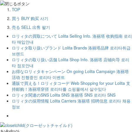
TOP
買う
BUY
购买
사기
売る
SELL
出售
팔기
ロリィタの買取について
Lolita Selling Info.
洛丽塔 收购指南
로리
타 매입안내
ロリィタ取り扱いブランド
Lolita Brands
洛丽塔品牌
로리타취급
브랜드
ロリィタの取り扱い店舗
Lolita Shop Info.
洛丽塔 店铺向导
로리
타 점포안내
お得なロリィタキャンペーン
On going Lolita Campaign
洛丽塔
活动
진행중인 로리타 이벤트
通販で買える！ロリィタコーデ
Web Shopping for your Lolita
支
持邮购！洛丽塔穿撘
로리타를 쇼핑몰에서 살수있다
ロリィタ関連のSNS
Lolita SNS
洛丽塔 SNS
로리타 SNS
ロリィタの採用情報
Lolita Carriers
洛丽塔 招聘信息
로리타 채용
정보
あ
A
中
아