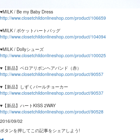
♥MILK / Be my Baby Dress
http://www.closetchildonlineshop.com/product/106659
♥MILK / ポケットハートバッグ
http://www.closetchildonlineshop.com/product/104094
♥MILK / Dollyシューズ
http://www.closetchildonlineshop.com/product/100025
♥【新品】ベロアリボンヘアバンド（赤）
http://www.closetchildonlineshop.com/product/90557
♥【新品】しずくパールチョーカー
http://www.closetchildonlineshop.com/product/90537
♥【新品】ハートKISS 2WAY
http://www.closetchildonlineshop.com/product/90528
2016/09/02
ボタンを押してこの記事をシェアしよう!