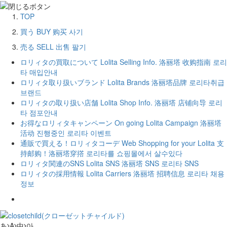
TOP
買う
BUY
购买
사기
売る
SELL
出售
팔기
ロリィタの買取について
Lolita Selling Info.
洛丽塔 收购指南
로리
타 매입안내
ロリィタ取り扱いブランド
Lolita Brands
洛丽塔品牌
로리타취급
브랜드
ロリィタの取り扱い店舗
Lolita Shop Info.
洛丽塔 店铺向导
로리
타 점포안내
お得なロリィタキャンペーン
On going Lolita Campaign
洛丽塔
活动
진행중인 로리타 이벤트
通販で買える！ロリィタコーデ
Web Shopping for your Lolita
支
持邮购！洛丽塔穿撘
로리타를 쇼핑몰에서 살수있다
ロリィタ関連のSNS
Lolita SNS
洛丽塔 SNS
로리타 SNS
ロリィタの採用情報
Lolita Carriers
洛丽塔 招聘信息
로리타 채용
정보
あ
A
中
아