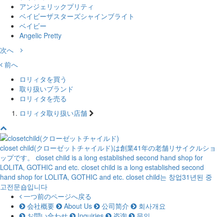
アンジェリックプリティ
ベイビーザスターズシャインブライト
ベイビー
Angelic Pretty
次へ
前へ
ロリィタを買う
取り扱いブランド
ロリィタを売る
ロリィタ取り扱い店舗
closet child(クローゼットチャイルド)は創業41年の老舗リサイクルショ
ップです。
closet child is a long established second hand shop for
LOLITA, GOTHIC and etc.
closet child is a long established second
hand shop for LOLITA, GOTHIC and etc.
closet child는 창업31년된 중
고전문숍입니다
一つ前のページへ戻る
会社概要
About Us
公司简介
회사개요
お問い合わせ
Inquiries
咨询
문의