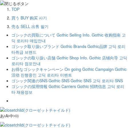
TOP
買う
BUY
购买
사기
売る
SELL
出售
팔기
ゴシックの買取について
Gothic Selling Info.
Gothic 收购指南
고
딕 로리타 매입안내
ゴシック取り扱いブランド
Gothic Brands
Gothic品牌
고딕 로리
타취급 브랜드
ゴシックの取り扱い店舗
Gothic Shop Info.
Gothic 店铺向导
고딕
로리타 점포안내
お得なゴシックキャンペーン
On going Gothic Campaign
Gothic
活动
진행중인 고딕 로리타 이벤트
ゴシック関連のSNS
Gothic SNS
Gothic SNS
고딕 로리타 SNS
ゴシックの採用情報
Gothic Carriers
Gothic 招聘信息
고딕 로리
타 채용정보
あ
A
中
아