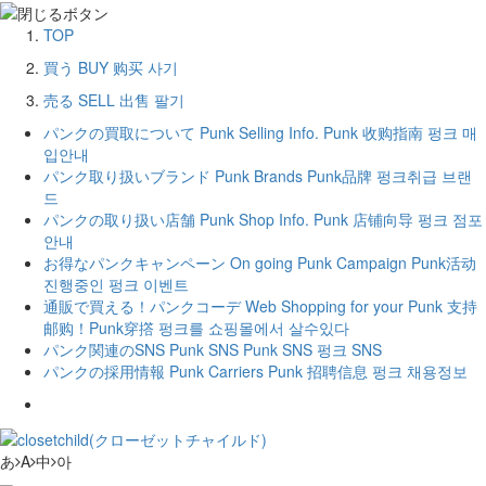
TOP
買う
BUY
购买
사기
売る
SELL
出售
팔기
パンクの買取について
Punk Selling Info.
Punk 收购指南
펑크 매
입안내
パンク取り扱いブランド
Punk Brands
Punk品牌
펑크취급 브랜
드
パンクの取り扱い店舗
Punk Shop Info.
Punk 店铺向导
펑크 점포
안내
お得なパンクキャンペーン
On going Punk Campaign
Punk活动
진행중인 펑크 이벤트
通販で買える！パンクコーデ
Web Shopping for your Punk
支持
邮购！Punk穿撘
펑크를 쇼핑몰에서 살수있다
パンク関連のSNS
Punk SNS
Punk SNS
펑크 SNS
パンクの採用情報
Punk Carriers
Punk 招聘信息
펑크 채용정보
あ
A
中
아