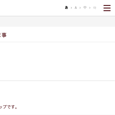
あ
A
中
아
あ
A
中
아
記事
ョップです。