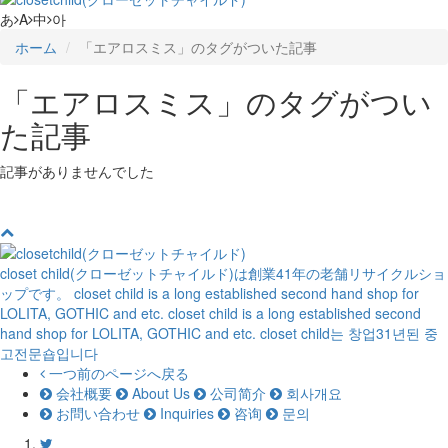
あ
A
中
아
ホーム
「エアロスミス」のタグがついた記事
「エアロスミス」のタグがつい
た記事
記事がありませんでした
closet child(クローゼットチャイルド)は創業41年の老舗リサイクルショ
ップです。
closet child is a long established second hand shop for
LOLITA, GOTHIC and etc.
closet child is a long established second
hand shop for LOLITA, GOTHIC and etc.
closet child는 창업31년된 중
고전문숍입니다
一つ前のページへ戻る
会社概要
About Us
公司简介
회사개요
お問い合わせ
Inquiries
咨询
문의