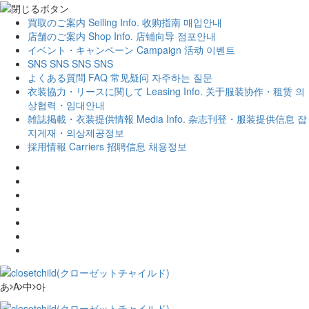
買取のご案内
Selling Info.
收购指南
매입안내
店舗のご案内
Shop Info.
店铺向导
점포안내
イベント・キャンペーン
Campaign
活动
이벤트
SNS
SNS
SNS
SNS
よくある質問
FAQ
常见疑问
자주하는 질문
衣装協力・リースに関して
Leasing Info.
关于服装协作・租赁
의
상협력・임대안내
雑誌掲載・衣装提供情報
Media Info.
杂志刊登・服装提供信息
잡
지게재・의상제공정보
採用情報
Carriers
招聘信息
채용정보
あ
A
中
아