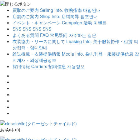
買取のご案内
Selling Info.
收购指南
매입안내
店舗のご案内
Shop Info.
店铺向导
점포안내
イベント・キャンペーン
Campaign
活动
이벤트
SNS
SNS
SNS
SNS
よくある質問
FAQ
常见疑问
자주하는 질문
衣装協力・リースに関して
Leasing Info.
关于服装协作・租赁
의
상협력・임대안내
雑誌掲載・衣装提供情報
Media Info.
杂志刊登・服装提供信息
잡
지게재・의상제공정보
採用情報
Carriers
招聘信息
채용정보
あ
A
中
아