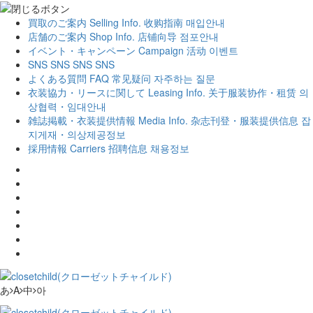
買取のご案内
Selling Info.
收购指南
매입안내
店舗のご案内
Shop Info.
店铺向导
점포안내
イベント・キャンペーン
Campaign
活动
이벤트
SNS
SNS
SNS
SNS
よくある質問
FAQ
常见疑问
자주하는 질문
衣装協力・リースに関して
Leasing Info.
关于服装协作・租赁
의
상협력・임대안내
雑誌掲載・衣装提供情報
Media Info.
杂志刊登・服装提供信息
잡
지게재・의상제공정보
採用情報
Carriers
招聘信息
채용정보
あ
A
中
아