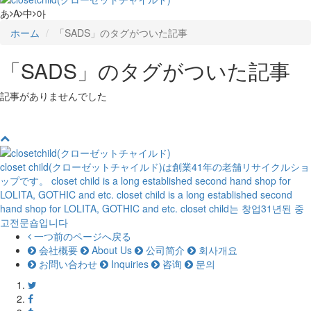
あ
A
中
아
ホーム
「SADS」のタグがついた記事
「SADS」のタグがついた記事
記事がありませんでした
closet child(クローゼットチャイルド)は創業41年の老舗リサイクルショ
ップです。
closet child is a long established second hand shop for
LOLITA, GOTHIC and etc.
closet child is a long established second
hand shop for LOLITA, GOTHIC and etc.
closet child는 창업31년된 중
고전문숍입니다
一つ前のページへ戻る
会社概要
About Us
公司简介
회사개요
お問い合わせ
Inquiries
咨询
문의