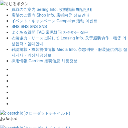
買取のご案内
Selling Info.
收购指南
매입안내
店舗のご案内
Shop Info.
店铺向导
점포안내
イベント・キャンペーン
Campaign
活动
이벤트
SNS
SNS
SNS
SNS
よくある質問
FAQ
常见疑问
자주하는 질문
衣装協力・リースに関して
Leasing Info.
关于服装协作・租赁
의
상협력・임대안내
雑誌掲載・衣装提供情報
Media Info.
杂志刊登・服装提供信息
잡
지게재・의상제공정보
採用情報
Carriers
招聘信息
채용정보
あ
A
中
아