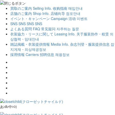
買取のご案内
Selling Info.
收购指南
매입안내
店舗のご案内
Shop Info.
店铺向导
점포안내
イベント・キャンペーン
Campaign
活动
이벤트
SNS
SNS
SNS
SNS
よくある質問
FAQ
常见疑问
자주하는 질문
衣装協力・リースに関して
Leasing Info.
关于服装协作・租赁
의
상협력・임대안내
雑誌掲載・衣装提供情報
Media Info.
杂志刊登・服装提供信息
잡
지게재・의상제공정보
採用情報
Carriers
招聘信息
채용정보
あ
A
中
아