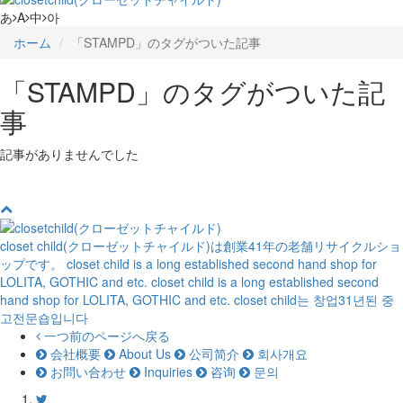
あ
A
中
아
ホーム
「STAMPD」のタグがついた記事
「STAMPD」のタグがついた記
事
記事がありませんでした
closet child(クローゼットチャイルド)は創業41年の老舗リサイクルショ
ップです。
closet child is a long established second hand shop for
LOLITA, GOTHIC and etc.
closet child is a long established second
hand shop for LOLITA, GOTHIC and etc.
closet child는 창업31년된 중
고전문숍입니다
一つ前のページへ戻る
会社概要
About Us
公司简介
회사개요
お問い合わせ
Inquiries
咨询
문의