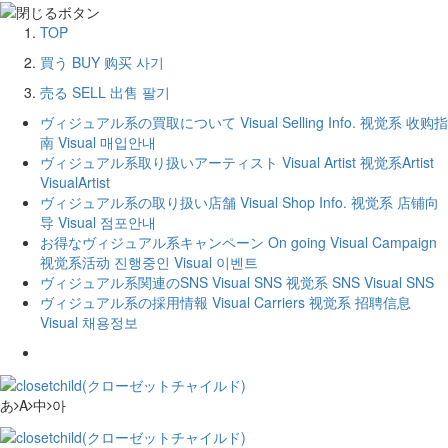
TOP
買う
BUY
购买
사기
売る
SELL
出售
팔기
ヴィジュアル系の買取について
Visual Selling Info.
视觉系 收购指
南
Visual 매입안내
ヴィジュアル系取り扱いアーティスト
Visual Artist
视觉系Artist
VisualArtist
ヴィジュアル系の取り扱い店舗
Visual Shop Info.
视觉系 店铺向
导
Visual 점포안내
お得なヴィジュアル系キャンペーン
On going Visual Campaign
视觉系活动
진행중인 Visual 이벤트
ヴィジュアル系関連のSNS
Visual SNS
视觉系 SNS
Visual SNS
ヴィジュアル系の採用情報
Visual Carriers
视觉系 招聘信息
Visual 채용정보
あ
A
中
아