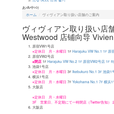
あ
A
中
아
ホーム
ヴィヴィアン取り扱い店舗のご案内
ヴィヴィアン取り扱い店
Westwood 店铺向导
Vivi
原宿VW1号店
※定休日 月・水曜日
1
Harajuku VW No.1 1
原宿
F
F
原宿VW2号店
※閉店
1
Harajuku VW No.2 1
原宿VW2号店 1
하
F
F
F
池袋1号店
※定休日 月・水曜日
3
Ikebukuro No.1 3
池袋1号
F
F
横浜1号店
※定休日 月・水曜日
7
Yokohama No.1 7
横浜1
F
F
大阪店
※定休日 月・水曜日
3F 営業日、不定期にて一時閉店（Twitter告知） 
大阪店