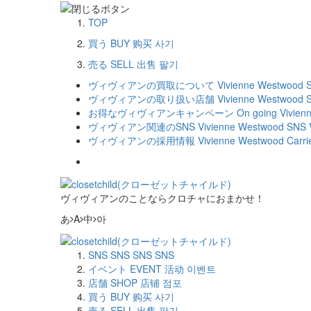
TOP
買う
BUY
购买
사기
売る
SELL
出售
팔기
ヴィヴィアンの買取について
Vivienne Westwood Se
ヴィヴィアンの取り扱い店舗
Vivienne Westwood S
お得なヴィヴィアンキャンペーン
On going Vivie
ヴィヴィアン関連のSNS
Vivienne Westwood SNS
ヴィヴィアンの採用情報
Vivienne Westwood Carri
ヴィヴィアンのことならクロチャにおまかせ！
あ
A
中
아
SNS
SNS
SNS
SNS
イベント
EVENT
活动
이벤트
店舗
SHOP
店铺
점포
買う
BUY
购买
사기
売る
SELL
出售
팔기