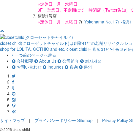
※定休日 月・水曜日
3F 営業日、不定期にて一時閉店（Twitter告知） 
横浜1号店
※定休日 月・水曜日
7
Yokohama No.1 7
横浜1
F
F
closet child(クローゼットチャイルド)は創業41年の老舗リサイクル
shop for LOLITA, GOTHIC and etc.
closet child는 창업31년된 중고
一つ前のページへ戻る
会社概要
About Us
公司简介
회사개요
お問い合わせ
Inquiries
咨询
문의
サイトマップ
|
プライバシーポリシー
Sitemap
|
Privacy Policy
S
© 2026 closetchild