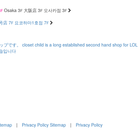
3
Osaka 3
大阪店 3
오사카점 3
F
F
F
F
号店 7
요코하마1호점 7
F
F
ショップです。
closet child is a long established second hand shop for L
전문숍입니다
itemap
|
Privacy Policy
Sitemap
|
Privacy Policy