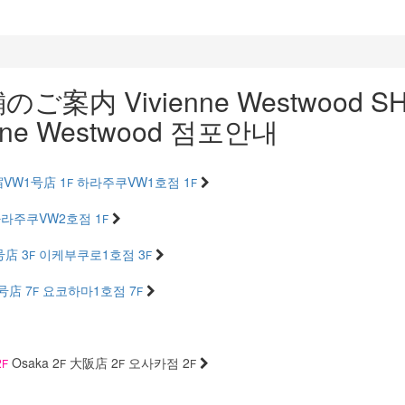
舗のご案内
Vivienne Westwood S
enne Westwood 점포안내
VW1号店 1
하라주쿠VW1호점 1
F
F
라주쿠VW2호점 1
F
店 3
이케부쿠로1호점 3
F
F
号店 7
요코하마1호점 7
F
F
2
Osaka 2
大阪店 2
오사카점 2
F
F
F
F