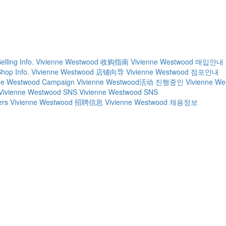
lling Info.
Vivienne Westwood 收购指南
Vivienne Westwood 매입안내
hop Info.
Vivienne Westwood 店铺向导
Vivienne Westwood 점포안내
nne Westwood Campaign
Vivienne Westwood活动
진행중인 Vivienne W
Vivienne Westwood SNS
Vivienne Westwood SNS
ers
Vivienne Westwood 招聘信息
Vivienne Westwood 채용정보