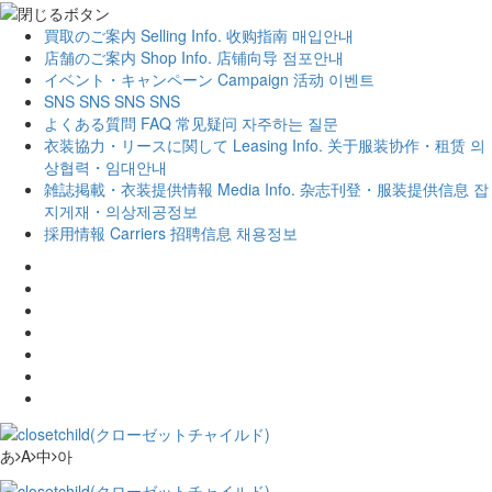
買取のご案内
Selling Info.
收购指南
매입안내
店舗のご案内
Shop Info.
店铺向导
점포안내
イベント・キャンペーン
Campaign
活动
이벤트
SNS
SNS
SNS
SNS
よくある質問
FAQ
常见疑问
자주하는 질문
衣装協力・リースに関して
Leasing Info.
关于服装协作・租赁
의
상협력・임대안내
雑誌掲載・衣装提供情報
Media Info.
杂志刊登・服装提供信息
잡
지게재・의상제공정보
採用情報
Carriers
招聘信息
채용정보
あ
A
中
아