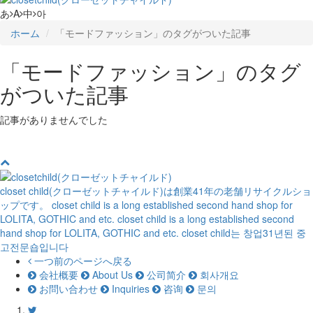
あ
A
中
아
ホーム
「モードファッション」のタグがついた記事
「モードファッション」のタグ
がついた記事
記事がありませんでした
closet child(クローゼットチャイルド)は創業41年の老舗リサイクルショ
ップです。
closet child is a long established second hand shop for
LOLITA, GOTHIC and etc.
closet child is a long established second
hand shop for LOLITA, GOTHIC and etc.
closet child는 창업31년된 중
고전문숍입니다
一つ前のページへ戻る
会社概要
About Us
公司简介
회사개요
お問い合わせ
Inquiries
咨询
문의