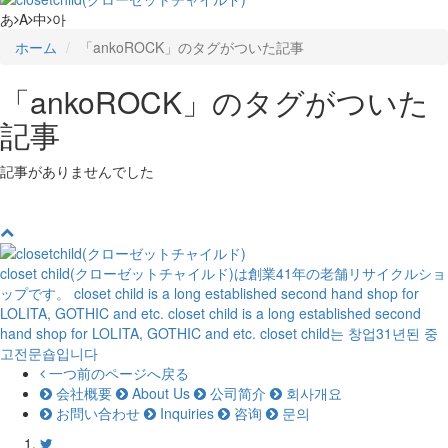
あ
A
中
아
ホーム
「ankoROCK」のタグがついた記事
「ankoROCK」のタグがついた
記事
記事がありませんでした
closet child(クローゼットチャイルド)は創業41年の老舗リサイクルショ
ップです。
closet child is a long established second hand shop for
LOLITA, GOTHIC and etc.
closet child is a long established second
hand shop for LOLITA, GOTHIC and etc.
closet child는 창업31년된 중
고전문숍입니다
一つ前のページへ戻る
会社概要
About Us
公司简介
회사개요
お問い合わせ
Inquiries
咨询
문의