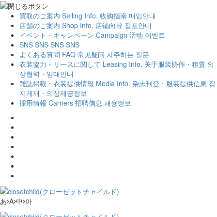
買取のご案内
Selling Info.
收购指南
매입안내
店舗のご案内
Shop Info.
店铺向导
점포안내
イベント・キャンペーン
Campaign
活动
이벤트
SNS
SNS
SNS
SNS
よくある質問
FAQ
常见疑问
자주하는 질문
衣装協力・リースに関して
Leasing Info.
关于服装协作・租赁
의
상협력・임대안내
雑誌掲載・衣装提供情報
Media Info.
杂志刊登・服装提供信息
잡
지게재・의상제공정보
採用情報
Carriers
招聘信息
채용정보
あ
A
中
아