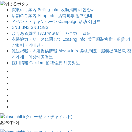
買取のご案内
Selling Info.
收购指南
매입안내
店舗のご案内
Shop Info.
店铺向导
점포안내
イベント・キャンペーン
Campaign
活动
이벤트
SNS
SNS
SNS
SNS
よくある質問
FAQ
常见疑问
자주하는 질문
衣装協力・リースに関して
Leasing Info.
关于服装协作・租赁
의
상협력・임대안내
雑誌掲載・衣装提供情報
Media Info.
杂志刊登・服装提供信息
잡
지게재・의상제공정보
採用情報
Carriers
招聘信息
채용정보
あ
A
中
아