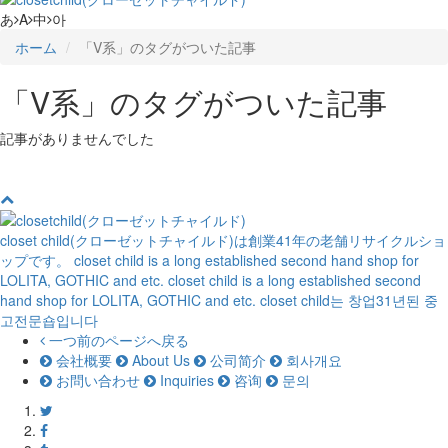
あ
A
中
아
ホーム
「V系」のタグがついた記事
「V系」のタグがついた記事
記事がありませんでした
closet child(クローゼットチャイルド)は創業41年の老舗リサイクルショ
ップです。
closet child is a long established second hand shop for
LOLITA, GOTHIC and etc.
closet child is a long established second
hand shop for LOLITA, GOTHIC and etc.
closet child는 창업31년된 중
고전문숍입니다
一つ前のページへ戻る
会社概要
About Us
公司简介
회사개요
お問い合わせ
Inquiries
咨询
문의