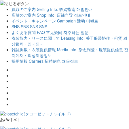
買取のご案内
Selling Info.
收购指南
매입안내
店舗のご案内
Shop Info.
店铺向导
점포안내
イベント・キャンペーン
Campaign
活动
이벤트
SNS
SNS
SNS
SNS
よくある質問
FAQ
常见疑问
자주하는 질문
衣装協力・リースに関して
Leasing Info.
关于服装协作・租赁
의
상협력・임대안내
雑誌掲載・衣装提供情報
Media Info.
杂志刊登・服装提供信息
잡
지게재・의상제공정보
採用情報
Carriers
招聘信息
채용정보
あ
A
中
아