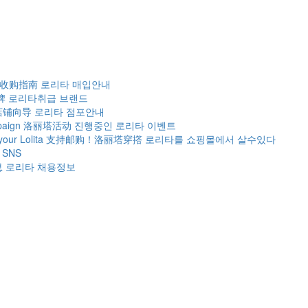
 收购指南
로리타 매입안내
牌
로리타취급 브랜드
店铺向导
로리타 점포안내
paign
洛丽塔活动
진행중인 로리타 이벤트
our Lolita
支持邮购！洛丽塔穿撘
로리타를 쇼핑몰에서 살수있다
SNS
息
로리타 채용정보