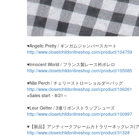
♥Angelic Pretty / ギンガムジャンパースカート
http://www.closetchildonlineshop.com/product/104759
♥Innocent World / フランス製レース衿ボレロ
http://www.closetchildonlineshop.com/product/105085
♥Nile Perch / チェリーストローショルダーバッグ
http://www.closetchildonlineshop.com/product/106261
※Sales start・8/21～
♥Leur Getter / 3連リボンストラップシューズ
http://www.closetchildonlineshop.com/product/100997
♥【新品】アンティークフレームカトラリーネックレス(ア
http://www.closetchildonlineshop.com/product/31328