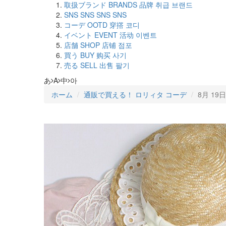
取扱ブランド
BRANDS
品牌
취급 브랜드
SNS
SNS
SNS
SNS
コーデ
OOTD
穿撘
코디
イベント
EVENT
活动
이벤트
店舗
SHOP
店铺
점포
買う
BUY
购买
사기
売る
SELL
出售
팔기
あ
A
中
아
ホーム
通販で買える！ ロリィタ コーデ
8月 19日 