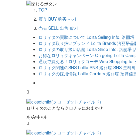
TOP
買う
BUY
购买
사기
売る
SELL
出售
팔기
ロリィタの買取について
Lolita Selling Info.
洛丽塔
ロリィタ取り扱いブランド
Lolita Brands
洛丽塔品
ロリィタの取り扱い店舗
Lolita Shop Info.
洛丽塔 
お得なロリィタキャンペーン
On going Lolita Cam
通販で買える！ロリィタコーデ
Web Shopping for y
ロリィタ関連のSNS
Lolita SNS
洛丽塔 SNS
로리타 
ロリィタの採用情報
Lolita Carriers
洛丽塔 招聘信
ロリィタのことならクロチャにおまかせ！
あ
A
中
아